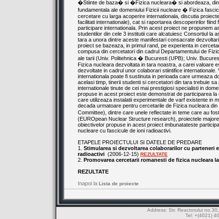
�Stiinte de baza� si �Fizica nucleara� si abordeaza, dintr
fundamentala ale domeniului Fizicii nucleare � Fizica fasci
cercetare cu larga acoperire internationala, discutia proiect
facilitati internationale), cat si raportarea descoperirilor fi
participare internationala. Prin acest proiect ne propunem as
studentilor din cele 3 institutii care alcatuiesc Consortiul 
tara a unora dintre aceste manifestari consacrate dezvoltari
proiect se bazeaza, in primul rand, pe experienta in cercetar
compusa din cercetatori din cadrul Departamentului de Fizic
ale tarii (Univ. Politehnica � Bucuresti (UPB); Univ. Bucurest
Fizica nucleara dezvoltata in tara noastra, a carei valoare este
dezvoltate in cadrul unor colaborari stiintifice internationa
internationala poate fi sustinuta in perioada care urmeaza do
acelasi timp, tinerii studenti si cercetatori din tara trebuie 
internationale tinute de cei mai prestigiosi specialisti in do
propuse in acest proiect este demonstrat de participarea la c
care utilizeaza instalatii experimentale de varf existente in
decada urmatoare pentru cercetarile de Fizica nucleara d
Committee), dintre care unele reflectate in teme care au fo
(EUROpean Nuclear Structure research), proiectele majore 
obiectivelor propuse in acest proiect imbunatateste participa
nucleare cu fascicule de ioni radioactivi.
ETAPELE PROIECTULUI SI DATELE DE PREDARE
1.
Stimularea si dezvoltarea colaborarilor cu parteneri e
radioactivi
(2006-12-15)
REZULTATE
2.
Promovarea cercetarii romanesti de fizica nucleara la
REZULTATE
Inapoi la
Lista de proiecte
Address: Str. Reactorului no.
Tel: +(4021) 4