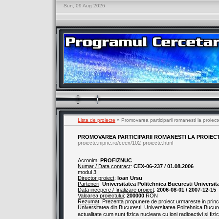
Sun, 09 Aug 2026
Lista de proiecte
» Promovarea participarii romanesti la proiecte 
PROMOVAREA PARTICIPARII ROMANESTI LA PROIECT
proiecte.nipne.ro/ceex/102-proiecte.html
Acronim:
PROFIZNUC
Numar / Data contract
:
CEX-06-237 / 01.08.2006
modul 3
Director proiect
:
Ioan Ursu
Parteneri
:
Universitatea Politehnica Bucuresti Universit
Data incepere / finalizare proiect
:
2006-08-01 / 2007-12-15
Valoarea proiectului
:
200000
RON
Rezumat
: Prezenta propunere de proiect urmareste in princip
Universitatea din Bucuresti, Universitatea Politehnica Bucur
actualitate cum sunt fizica nucleara cu ioni radioactivi si fiz