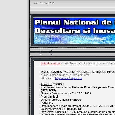
Mon, 10 Aug 2026
Lista de proiecte
» Investigarea razelor cosmice, sursa de infor
INVESTIGAREA RAZELOR COSMICE, SURSA DE INFO
proiecte.nipne.ro/pn2/122-proiecte.html
Site extins:
http://muon1.nipne.ro/
Acronim:
CORISU
Autoritatea contractanta:
Unitatea Executiva pentru Finant
(UEFISCDI)
Numar / Data contract
:
461 / 15.01.2009
Program:
Idei
Director proiect
:
Iliana Brancus
Parteneri
:
-
Data incepere / finalizare proiect
:
2009-01-01 / 2011-12-31
Valoarea proiectului
:
1000000
RON
Rezumat
: Proiectul CORISU propune efectuarea de cercetari i