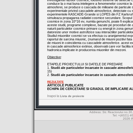
investigarea razelor cosmice, folosind sisteme de detectie c
conduce la o mai buna intelegere a fenomenelor cosmice la en
atmosferei, se produce o cascada de milioane de particule
experimentale privind cascadele atmosferice, detectate cu
experimentele KASCADE-Grande si LOPES din FZ Karlsruhe,
simuleaza propagarea radiatiei cosmice secundare. Scopul est
cosmice in zona 10^16 ev, numita genunchi, poate fi explicata 
aceste studii, programe complexe, bazate pe proceduri de an
naturii particulelor cosmice primare cu energii in zona genun
datoreste unor motive astrofizice sau interactiilor particulelor
Studiul miuonilor cosmici se va efectua cu aranjamentul experi
raportul de sarcina miuonic, (numarul de miuoni pozitivi fata 
de miuoni in coincidenta cu cascadele atmosferice. acest ex
in cascade atmosferice extinse, observatii care vor facilita i
hadronica implicate in producerea miuonilor din mezoni.
Obiective
:
ETAPELE PROIECTULUI SI DATELE DE PREDARE
1.
Studii ale particulelor incarcate in cascade atmosfe
15)
2.
Studii ale particulelor incarcate in cascade atmosferi
REZULTATE
ARTICOLE PUBLICATE
ECHIPA DE CERCETARE SI GRADUL DE IMPLICARE A
Inapoi la
Lista de proiecte
Address: Str. Reactorului no.
Tel: +(4021) 4
2026 IF